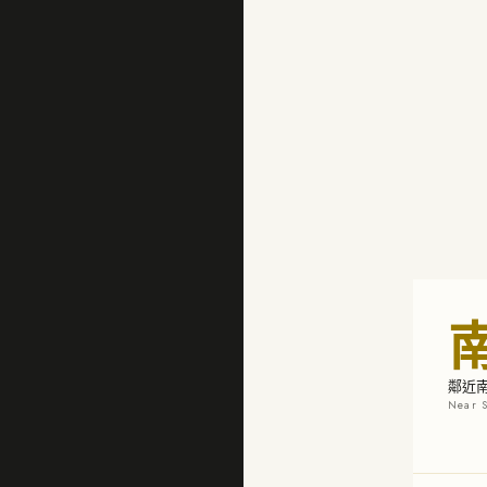
鄰近
Near S